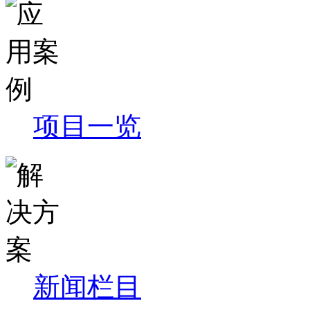
项目一览
新闻栏目