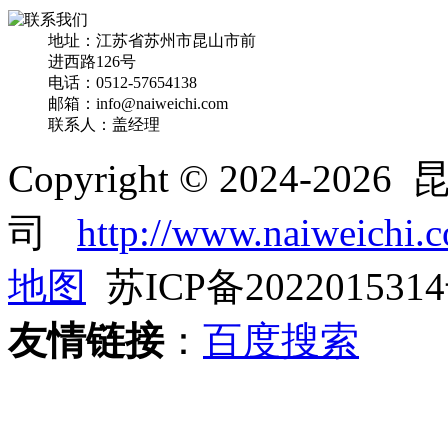
地址：江苏省苏州市昆山市前
进西路126号
电话：0512-57654138
邮箱：info@naiweichi.com
联系人：盖经理
Copyright © 2024-
司
http://www.naiweichi.
地图
苏ICP备202201531
友情链接
：
百度搜索