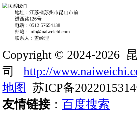
地址：江苏省苏州市昆山市前
进西路126号
电话：0512-57654138
邮箱：info@naiweichi.com
联系人：盖经理
Copyright © 2024-
司
http://www.naiweichi.
地图
苏ICP备202201531
友情链接
：
百度搜索