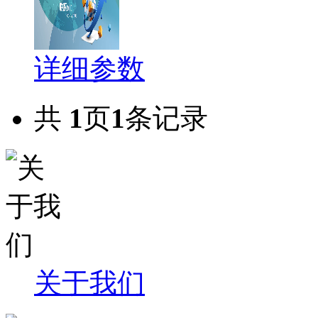
详细参数
共
1
页
1
条记录
关于我们