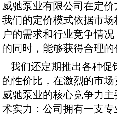
威驰泵业有限公司在定价
我们的定价模式依据市场
户的需求和行业竞争情况
的同时，能够获得合理的
我们还定期推出各种促
的性价比，在激烈的市场
威驰泵业的核心竞争力主要
术实力：公司拥有一支专