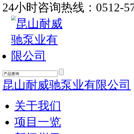
24小时咨询热线：
0512-5
昆山耐威驰泵业有限公司
关于我们
项目一览