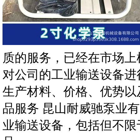
质的服务，已经在市场上
对公司的工业输送设备进
生产材料、价格、优势以
品服务 昆山耐威驰泵业
业输送设备，包括但不限