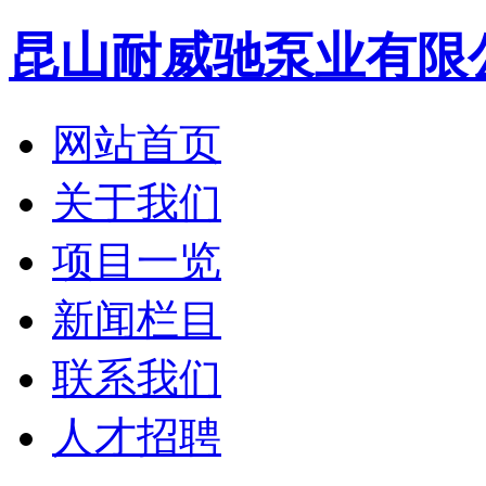
昆山耐威驰泵业有限
网站首页
关于我们
项目一览
新闻栏目
联系我们
人才招聘