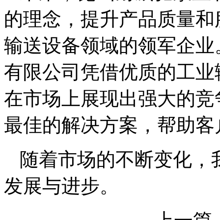
的理念，提升产品质量和
输送设备领域的领军企业
有限公司凭借优质的工业
在市场上展现出强大的竞
最佳的解决方案，帮助客
随着市场的不断变化，
发展与进步。